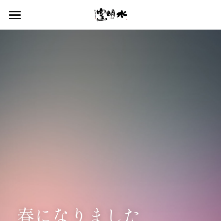
HOME
ABOUT
MAKING
CONTACT
POWERED BY
春になりました