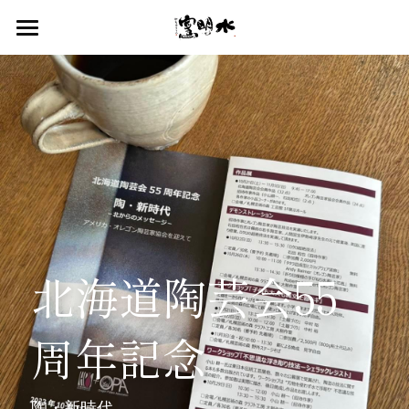
HOME
ABOUT
MAKING
CONTACT
北海道陶芸会55
POWERED BY
周年記念
陶・新時代